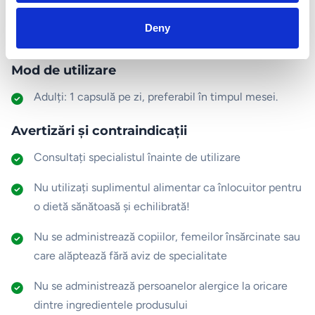
mg rodie)
extra
ct
Deny
Mod de utilizare
Adulți: 1 capsulă pe zi, preferabil în timpul mesei.
Avertizări și contraindicații
Consultați specialistul înainte de utilizare
Nu utilizați suplimentul alimentar ca înlocuitor pentru
o dietă sănătoasă și echilibrată!
Nu se administrează copiilor, femeilor însărcinate sau
care alăptează fără aviz de specialitate
Nu se administrează persoanelor alergice la oricare
dintre ingredientele produsului