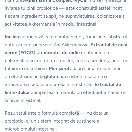
Formula
Akkermansia Complex MyCell
nu se limitează la
livrarea tulpinii probiotice — este construită astfel încât
fiecare ingredient să sprijine supraviețuirea, colonizarea și
activitatea Akkermansia în mediul intestinal.
Inulina
acționează ca prebiotic direct, furnizând substratul
nutritiv necesar dezvoltării Akkermansia.
Extractul de ceai
verde (EGCG)
și
extractul de rodie
contribuie cu
polifenoli care, conform studiilor, cresc abundența acestei
tulpini în microbiom.
Merișorul
adaugă proantocianidine
cu efect similar.
L-glutamina
susține repararea și
integritatea celulelor epiteliale intestinale.
Extractul de
lemn-dulce
completează formula cu efect antiinflamator
la nivel intestinal.
Rezultatul este o formulă completă — nu doar un
probiotic, ci un sistem integrat de susținere a
microbiomului intestinal.