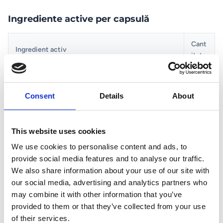
Ingrediente active per capsulă
Cant
Ingredient activ
itate
100
Inulină
Consent
Details
About
mg
1,5
This website uses cookies
miliar
Akkermansia muciniphila AKK11
We use cookies to personalise content and ads, to
de
provide social media features and to analyse our traffic.
AFU
We also share information about your use of our site with
our social media, advertising and analytics partners who
50
may combine it with other information that you’ve
Extract frunze ceai verde 10:1 (≥25 mg polifenoli,
mg
provided to them or that they’ve collected from your use
≥7,5 mg EGCG, echivalent cu 500 mg ceai verde, 4
extra
of their services.
mg cofeină)