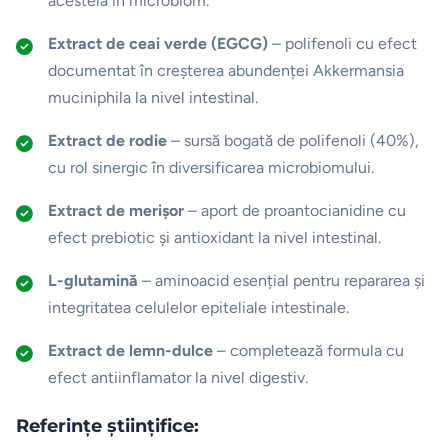
acesteia în microbiom.
Extract de ceai verde (EGCG)
– polifenoli cu efect
documentat în creșterea abundenței Akkermansia
muciniphila la nivel intestinal.
Extract de rodie
– sursă bogată de polifenoli (40%),
cu rol sinergic în diversificarea microbiomului.
Extract de merișor
– aport de proantocianidine cu
efect prebiotic și antioxidant la nivel intestinal.
L-glutamină
– aminoacid esențial pentru repararea și
integritatea celulelor epiteliale intestinale.
Extract de lemn-dulce
– completează formula cu
efect antiinflamator la nivel digestiv.
Referințe științifice: