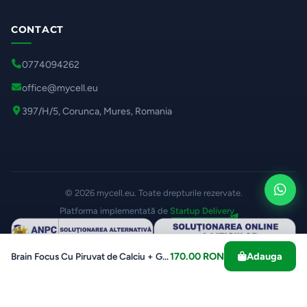
CONTACT
0774094262
office@mycell.eu
397/H/5, Corunca, Mures, Romania
© 2026 mycell.eu. Toate drepturile rezervate.
Platforma implementată de
Startup Delivery
170.00 RON
Adauga
Brain Focus Cu Piruvat de Calciu + Ginkgo Biloba 5000 mg
Plată securizată:
Preferințe cookie-uri