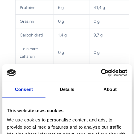
Proteine
6 g
41,4 g
Grăsimi
0 g
0 g
Carbohidrați
1,4 g
9,7 g
– din care
0 g
0 g
zaharuri
Fibre
0 g
0 g
Sare
0 g
0 g
Consent
Details
About
Mod de utilizare
This website uses cookies
Pentru adulți: 1 porție pe zi (14,5 g). Se dizolvă în 500
We use cookies to personalise content and ads, to
ml apă.
provide social media features and to analyse our traffic.