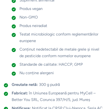
Supliment alimentar
Produs vegan
Non-GMO
Produs neiradiat
Testat microbiologic conform reglementărilor
europene
Conținut nedetectabil de metale grele și nivel
de pesticide conform normelor europene
Standarde de calitate: HACCP, GMP
Nu conține alergeni
Greutate netă:
300 g pudră
Fabricat:
în Uniunea Europeană pentru MyCell –
Better You SRL, Corunca 397/H/5, jud. Mureș
Notificare:
Notificat la CRSP Cluj-Napoca, Seria AC