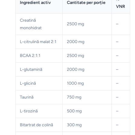
Ingredient activ
Cantitate per porție
VNR
Creatină
2500 mg
–
monohidrat
L-citrulină malat 2:1
2000 mg
–
BCAA 2:1:1
2500 mg
–
L-glutamină
2000 mg
–
L-glicină
1000 mg
–
Taurină
750 mg
–
L-tirozină
500 mg
–
Bitartrat de colină
300 mg
–