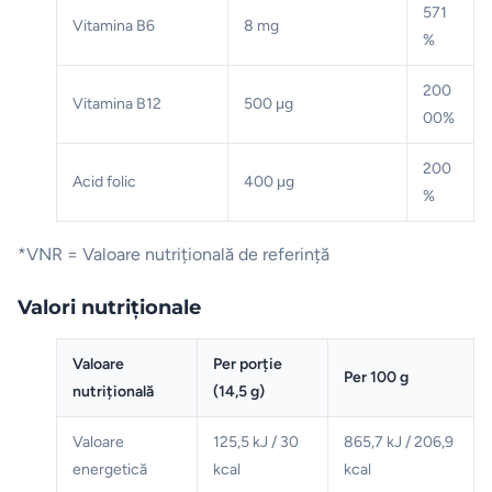
571
Vitamina B6
8 mg
%
200
Vitamina B12
500 μg
00%
200
Acid folic
400 μg
%
*VNR = Valoare nutrițională de referință
Valori nutriționale
Valoare
Per porție
Per 100 g
nutrițională
(14,5 g)
Valoare
125,5 kJ / 30
865,7 kJ / 206,9
energetică
kcal
kcal