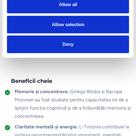
t
Descriere
Allow all
i
Acțiune sinergică:
Formula unică Brain Focus combină 12
o
ingrediente active, special selectate pentru a acționa
n
Allow selection
sinergic și pentru a susține performanța cognitivă.
Ingredientele precum, L-Tirozina, Ginkgo Biloba și Bacopa
Deny
Monnieri sunt recunoscute pentru proprietățile lor de a
îmbunătăți memoria, concentrarea și claritatea mentală.
Beneficii cheie
Memorie și concentrare:
Ginkgo Biloba și Bacopa
Monnieri au fost studiate pentru capacitatea lor de a
sprijini funcția cognitivă și de a îmbunătăți memoria și
concentrarea.
Claritate mentală și energie:
L-Tirozina contribuie la
sinteza neurotransmițătorilor importanți, esențiali