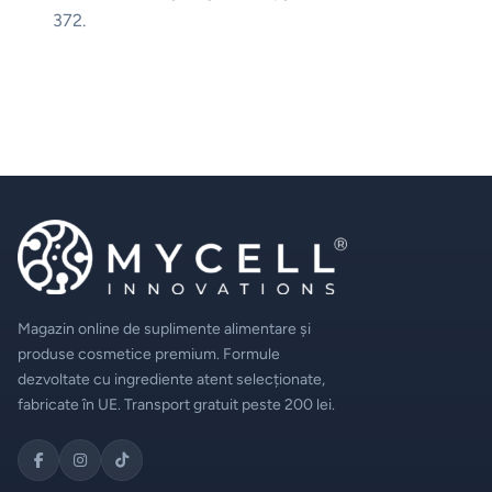
372.
Magazin online de suplimente alimentare și
produse cosmetice premium. Formule
dezvoltate cu ingrediente atent selecționate,
fabricate în UE. Transport gratuit peste 200 lei.