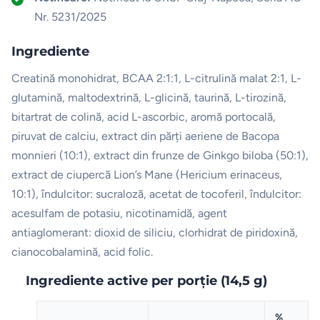
Nr. 5231/2025
Ingrediente
Creatină monohidrat, BCAA 2:1:1, L-citrulină malat 2:1, L-
glutamină, maltodextrină, L-glicină, taurină, L-tirozină,
bitartrat de colină, acid L-ascorbic, aromă portocală,
piruvat de calciu, extract din părți aeriene de Bacopa
monnieri (10:1), extract din frunze de Ginkgo biloba (50:1),
extract de ciupercă Lion’s Mane (Hericium erinaceus,
10:1), îndulcitor: sucraloză, acetat de tocoferil, îndulcitor:
acesulfam de potasiu, nicotinamidă, agent
antiaglomerant: dioxid de siliciu, clorhidrat de piridoxină,
cianocobalamină, acid folic.
Ingrediente active per porție (14,5 g)
%