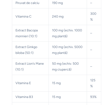
Piruvat de calciu
190 mg
–
300
Vitamina C
240 mg
%
Extract Bacopa
100 mg (echiv. 1000
–
monnieri (10:1)
mg plantă)
Extract Ginkgo
100 mg (echiv. 5000
–
biloba (50:1)
mg plantă)
Extract Lion’s Mane
50 mg (echiv. 500
–
(10:1)
mg ciupercă)
125
Vitamina E
15 mg
%
Vitamina B3
15 mg
93%