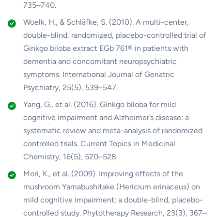
735–740.
Woelk, H., & Schläfke, S. (2010). A multi-center,
double-blind, randomized, placebo-controlled trial of
Ginkgo biloba extract EGb 761® in patients with
dementia and concomitant neuropsychiatric
symptoms. International Journal of Geriatric
Psychiatry, 25(5), 539–547.
Yang, G., et al. (2016). Ginkgo biloba for mild
cognitive impairment and Alzheimer’s disease: a
systematic review and meta-analysis of randomized
controlled trials. Current Topics in Medicinal
Chemistry, 16(5), 520–528.
Mori, K., et al. (2009). Improving effects of the
mushroom Yamabushitake (Hericium erinaceus) on
mild cognitive impairment: a double-blind, placebo-
controlled study. Phytotherapy Research, 23(3), 367–