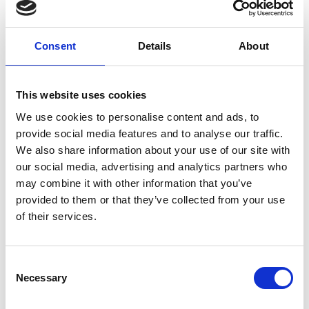
⭐
Ingrediente cheie
CBD (300 mg) – oferă efect calmant, antioxidant și
Consent
Details
About
sprijină echilibrul pielii.
Retinol (Vitamina A) – favorizează procesul de
reînnoire celulară și îmbunătățește textura pielii.
This website uses cookies
Extract de cânepă & vitamina E – protecție
We use cookies to personalise content and ads, to
provide social media features and to analyse our traffic.
antioxidantă și suport pentru regenerare.
We also share information about your use of our site with
Ulei de cocos – hidratare intensă, catifelare și
our social media, advertising and analytics partners who
strălucire naturală.
may combine it with other information that you’ve
provided to them or that they’ve collected from your use
Uleiuri de argan, ricin și buriti – hrănesc profund și
of their services.
contribuie la un aspect tânăr și revitalizat.
Ulei de jojoba – ajută la reglarea secreției de sebum și
menține echilibrul pielii.
C
Necessary
o
🏅
Certificări & standarde de calitate
n