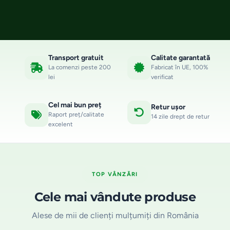
Transport gratuit
Calitate garantată
La comenzi peste 200
Fabricat în UE, 100%
lei
verificat
Cel mai bun preț
Retur ușor
Raport preț/calitate
14 zile drept de retur
excelent
TOP VÂNZĂRI
Cele mai vândute produse
Alese de mii de clienți mulțumiți din România