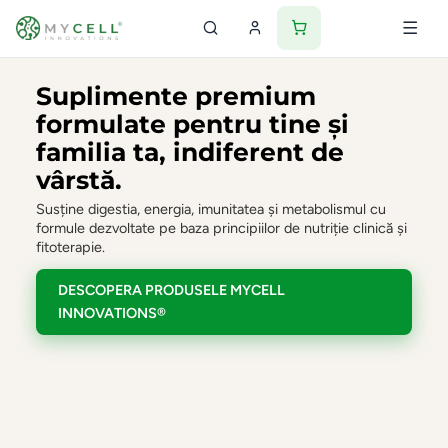
AKKERMANSIA
Suplimente premium
formulate pentru tine și
COMPLEX
familia ta, indiferent de
Echilibru metabolic
vârstă.
și protecție
totală din interior
Susține digestia, energia, imunitatea și metabolismul cu
formule dezvoltate pe baza principiilor de nutriție clinică și
VEZI DETALII
fitoterapie.
DESCOPERA PRODUSELE MYCELL
INNOVATIONS®