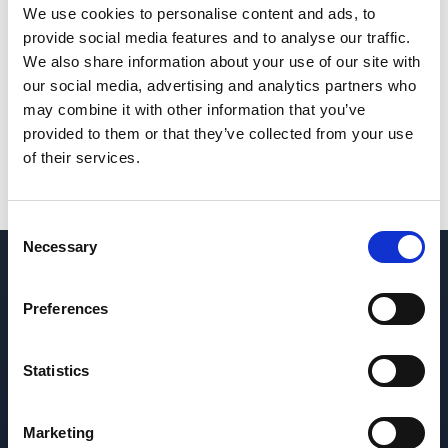
We use cookies to personalise content and ads, to
provide social media features and to analyse our traffic.
We also share information about your use of our site with
MEMORIE, RELAXARE & SOMN
ULEI CBD
our social media, advertising and analytics partners who
Brain Focus Cu Piruvat de
Sleep Well
may combine it with other information that you’ve
Calciu + Ginkgo Biloba
5000 mg
provided to them or that they’ve collected from your use
170.00 RON
140.00 RON
of their services.
C
Necessary
o
n
s
Preferences
e
n
Magazin online de suplimente alimentare și
t
Statistics
produse cosmetice premium. Formule
S
dezvoltate cu ingrediente atent selecționate,
e
Marketing
fabricate în UE. Transport gratuit peste 200 lei.
l