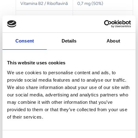
Vitamina B2 / Riboflavină
0,7 mg (50%)
Vitamina B1 / Tiamină
0,7 mg (64%)
Vitamina B9 / Acid folic
50 mcg (25%)
Consent
Details
About
Biotină
15 mcg (30%)
Vitamina B12
0,7 mcg (28%)
This website uses cookies
We use cookies to personalise content and ads, to
Fier
4 mg (29%)
provide social media features and to analyse our traffic.
We also share information about your use of our site with
Zinc
5 mg (50%)
our social media, advertising and analytics partners who
may combine it with other information that you’ve
*VNR = Valoare Nutrițională de Referință conform Reg.
provided to them or that they’ve collected from your use
1169/2011
of their services.
Mod de utilizare