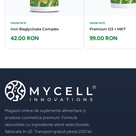
IMUNITATE
IMUNITATE
Iron Bisglycinate Complex
Premium D3 + MK7
42.00 RON
99.00 RON
Magazin online de suplimente alimentare și
produse cosmetice premium. Formule
dezvoltate cu ingrediente atent selecționate,
fabricate în UE. Transport gratuit peste 200 lei.