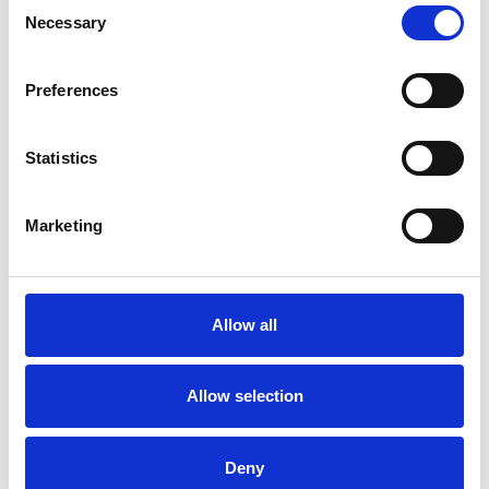
C
Copii cu vârsta peste 4 ani – 1 tabletă masticabilă
Necessary
o
zilnic. Tableta se mestecă până la dizolvarea
n
completă. A nu se depăși doza recomandată.
s
Preferences
e
Avertizări si contraindicații
n
t
Statistics
Consultați specialistul înainte de utilizare.
S
Nu utilizați suplimentul alimentar ca înlocuitor pentru
e
Marketing
o dietă sănătoasă și echilibrată!
l
e
A nu se consuma de către copiii mai mici de 4 ani –
c
risc de înec.
t
Allow all
A nu se consuma de către femeile însărcinate sau
i
care alăptează fără avizul consultantului de
o
specialitate.
n
Allow selection
A nu se consuma de către persoanele care suferă de
fenilcetonurie (conține aspartam – sursă de
Deny
fenilalanină).