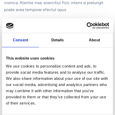
cronica. Atentie insa: exercitiul fizic intens si prelungit
poate avea temporar efectul opus.
Concluzie
Intarirea sistemului imunitar nu se face peste noapte —
Consent
Details
About
este rezultatul unor obiceiuri sanatoase consistente.
Combina o alimentatie bogata in nutrienti cu
suplimentare inteligenta, somn adecvat si miscare
This website uses cookies
regulata pentru o aparare naturala optima.
We use cookies to personalise content and ads, to
provide social media features and to analyse our traffic.
We also share information about your use of our site with
our social media, advertising and analytics partners who
Imunitate si energie
may combine it with other information that you’ve
provided to them or that they’ve collected from your use
Distribuie articolul
of their services.