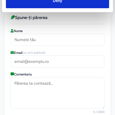
Deny
Spune-ți părerea
Nume
Email
(nu va fi publicat)
Comentariu
0
/ 2000