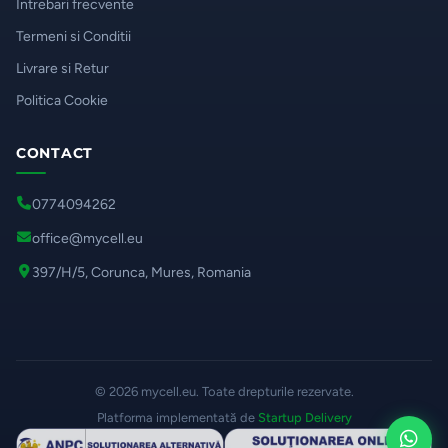
Intrebari frecvente
Termeni si Conditii
Livrare si Retur
Politica Cookie
CONTACT
0774094262
office@mycell.eu
397/H/5, Corunca, Mures, Romania
© 2026 mycell.eu. Toate drepturile rezervate.
Platforma implementată de
Startup Delivery