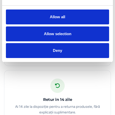
e
c
t
Allow all
i
o
n
Allow selection
Transport rapid
Livrare prin curier în 1-3 zile lucrătoare în toată România.
Deny
Transport gratuit la comenzi peste 200 lei.
Retur în 14 zile
Ai 14 zile la dispoziție pentru a returna produsele, fără
explicații suplimentare.