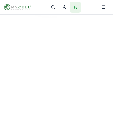
Acasă
Despre noi
Știință și pasiune pentru sănătate
Misiunea MyCell
Innovations®: sănătate
bazată pe știință
Produse formulate de un specialist în nutriție clinică și
soluții gândite pentru rezultate, pentru oameni care iau
sănătatea în serios.