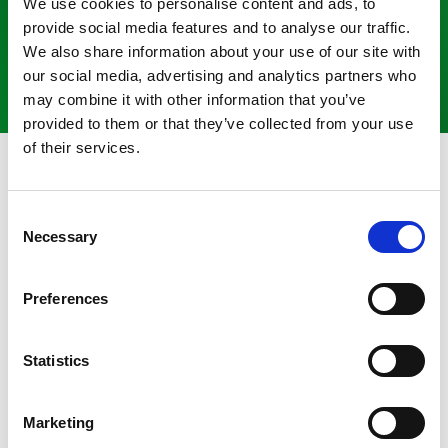
We use cookies to personalise content and ads, to
100%
14
provide social media features and to analyse our traffic.
We also share information about your use of our site with
Dedicare pentru sănătate
Zile drept de retur
our social media, advertising and analytics partners who
may combine it with other information that you’ve
provided to them or that they’ve collected from your use
of their services.
Garanții
De ce să ai încredere în noi
C
Necessary
o
n
s
Preferences
e
n
t
Statistics
Produse certificate
S
e
Toate produsele dețin certificate de conformitate și sunt
Marketing
l
înregistrate conform legislației în vigoare.