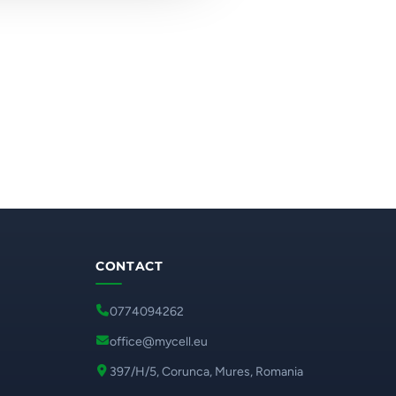
CONTACT
0774094262
office@mycell.eu
397/H/5, Corunca, Mures, Romania