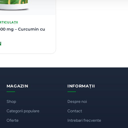
RTICULAȚII
00 mg – Curcumin cu
N
MAGAZIN
INFORMAȚII
Shop
Despre noi
Categorii populare
Contact
Oferte
Intrebari frecvente