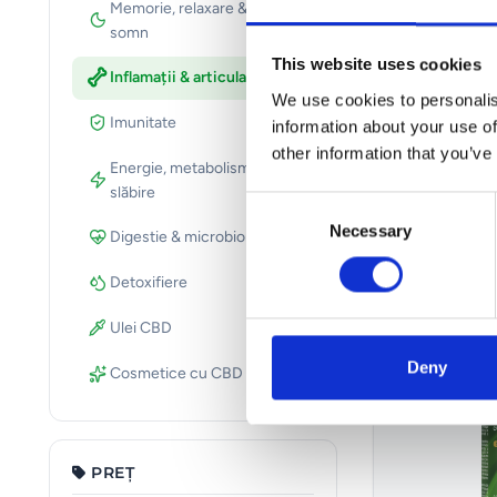
Memorie, relaxare &
2
somn
This website uses cookies
Inflamații & articulații
4
INFLAMAȚII & A
We use cookies to personalis
Omega 3 Ext
Imunitate
3
information about your use of
62.00 RON
other information that you’ve
Energie, metabolism &
6
slăbire
Consent
Necessary
Selection
Digestie & microbiom
4
Detoxifiere
2
Ulei CBD
5
Deny
Cosmetice cu CBD
6
PREȚ