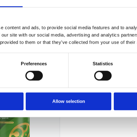
RTICULAȚII
INFLAMAȚII & ARTICULAȚII
e content and ads, to provide social media features and to analy
ra
Virex
 our site with our social media, advertising and analytics partn
99.00 RON
 provided to them or that they’ve collected from your use of their
Preferences
Statistics
Allow selection