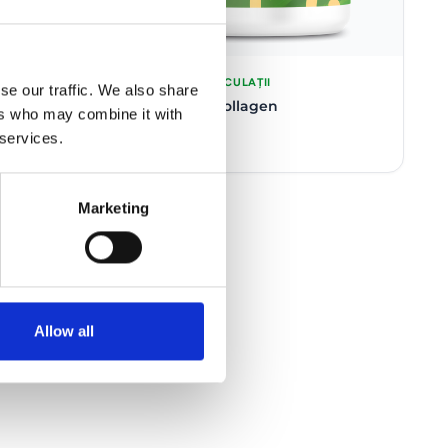
INFLAMAȚII & ARTICULAȚII
se our traffic. We also share
Aqua Renew Collagen
ers who may combine it with
160.00 RON
 services.
Marketing
Allow all