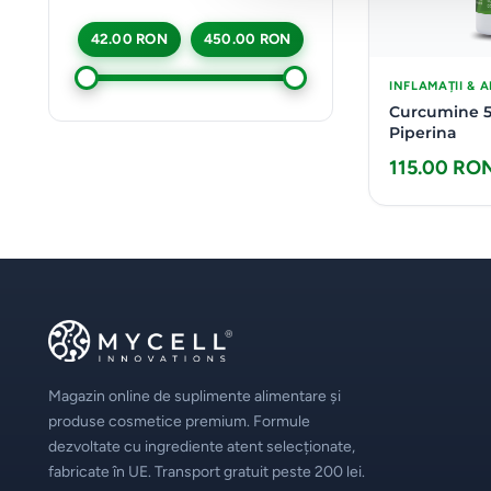
42.00 RON
450.00 RON
INFLAMAȚII & A
Curcumine 5
Piperina
115.00 RO
Magazin online de suplimente alimentare și
produse cosmetice premium. Formule
dezvoltate cu ingrediente atent selecționate,
fabricate în UE. Transport gratuit peste 200 lei.