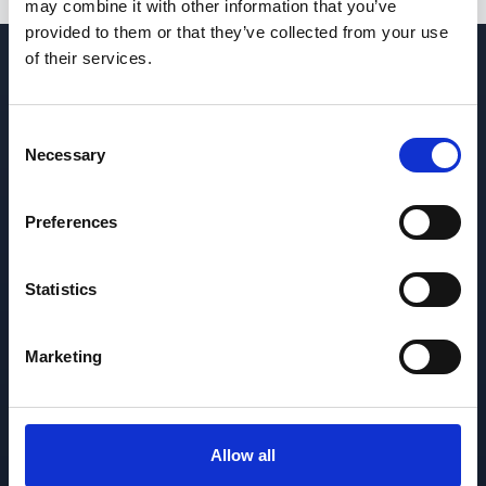
may combine it with other information that you’ve
provided to them or that they’ve collected from your use
of their services.
C
Necessary
o
Magazin online de suplimente alimentare și
n
produse cosmetice premium. Formule
s
Preferences
dezvoltate cu ingrediente atent selecționate,
e
fabricate în UE. Transport gratuit peste 200 lei.
n
t
Statistics
S
e
Marketing
MAGAZIN
l
e
c
Shop
t
Categorii populare
Allow all
i